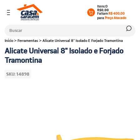
0
R$0,00
Faltam
R$ 400,00
para
Preço Atacado
Início
>
Ferramentas
>
Alicate Universal 8" Isolado E Forjado Tramontina
Alicate Universal 8" Isolado e Forjado
Tramontina
SKU:
14898