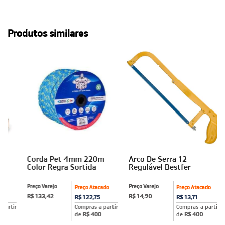
Produtos similares
Corda Pet 4mm 220m
Arco De Serra 12
Color Regra Sortida
Regulável Bestfer
Preço Varejo
Preço Varejo
ado
Preço Atacado
Preço Atacado
R$ 133,42
R$ 14,90
R$ 122,75
R$ 13,71
partir
Compras a partir
Compras a partir
de
R$ 400
de
R$ 400