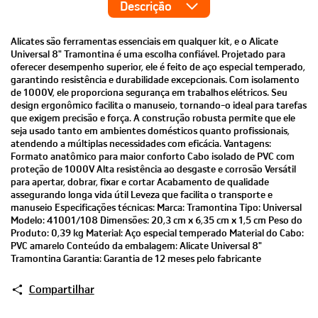
Descrição
Alicates são ferramentas essenciais em qualquer kit, e o Alicate
Universal 8" Tramontina é uma escolha confiável. Projetado para
oferecer desempenho superior, ele é feito de aço especial temperado,
garantindo resistência e durabilidade excepcionais. Com isolamento
de 1000V, ele proporciona segurança em trabalhos elétricos. Seu
design ergonômico facilita o manuseio, tornando-o ideal para tarefas
que exigem precisão e força. A construção robusta permite que ele
seja usado tanto em ambientes domésticos quanto profissionais,
atendendo a múltiplas necessidades com eficácia. Vantagens:
Formato anatômico para maior conforto Cabo isolado de PVC com
proteção de 1000V Alta resistência ao desgaste e corrosão Versátil
para apertar, dobrar, fixar e cortar Acabamento de qualidade
assegurando longa vida útil Leveza que facilita o transporte e
manuseio Especificações técnicas: Marca: Tramontina Tipo: Universal
Modelo: 41001/108 Dimensões: 20,3 cm x 6,35 cm x 1,5 cm Peso do
Produto: 0,39 kg Material: Aço especial temperado Material do Cabo:
PVC amarelo Conteúdo da embalagem: Alicate Universal 8"
Tramontina Garantia: Garantia de 12 meses pelo fabricante
Compartilhar