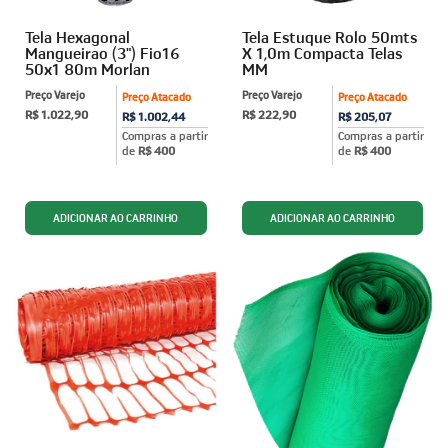
Tela Hexagonal
Tela Estuque Rolo 50mts
Mangueirao (3") Fio16
X 1,0m Compacta Telas
50x1 80m Morlan
MM
Preço Varejo
Preço Varejo
Preço Atacado
Preço Atacado
R$ 1.022,90
R$ 222,90
R$ 1.002,44
R$ 205,07
Compras a partir
Compras a partir
de
R$ 400
de
R$ 400