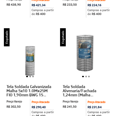
Algom
R$ 438,90
R$ 233,50
R$ 421,34
R$ 224,16
Compras a partir
Compras a partir
de
R$ 400
de
R$ 400
Esgotado
Esgotado
Tela Soldada Galvanizada
Tela Soldada
Malha 5x10 1.0Mx25M
Alvenaria/Fachada
FIO 1,90mm BWG 15
1,24mm (Malha
Algom
2,5x2,5cm) 0,5m X 25m
Preço Varejo
Preço Varejo
Preço Atacado
Preço Atacado
Algom
R$ 302,50
R$ 241,50
R$ 290,40
R$ 231,84
Compras a partir
Compras a partir
de
R$ 400
de
R$ 400