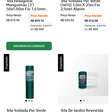
Tela Hexagonal
Tela Soldada Pvc Verde
Mangueirão (3")
(5x10) 1,0m X 25m Fio
50x1,00m Fio 1,65mm
2,5mm Algom
Algom
Preço Varejo
Preço Varejo
Preço Atacado
Preço Atacado
R$ 519,90
R$ 535,50
R$ 499,10
R$ 514,08
Compras a partir
Compras a partir
de
R$ 400
de
R$ 400
Esgotado
Esgotado
Tela Soldada Pvc Verde
Tela De Jardim Revestida