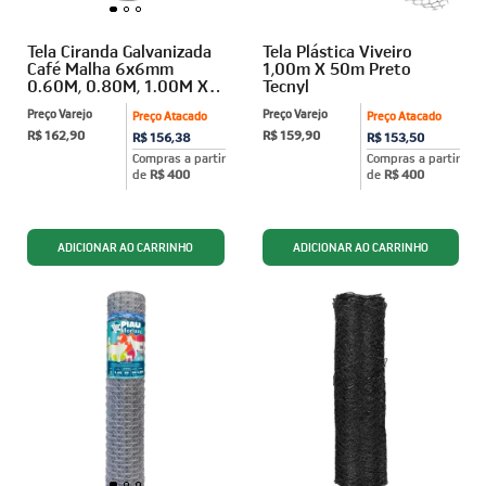
Tela Ciranda Galvanizada
Tela Plástica Viveiro
Café Malha 6x6mm
1,00m X 50m Preto
0.60M, 0.80M, 1.00M X
Tecnyl
12,5M FIO 0,56mm Algom
Preço Varejo
Preço Varejo
Preço Atacado
Preço Atacado
R$ 162,90
R$ 159,90
R$ 156,38
R$ 153,50
Compras a partir
Compras a partir
de
R$ 400
de
R$ 400