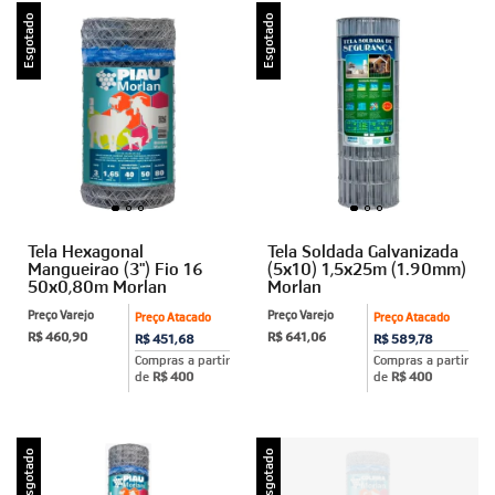
Esgotado
Esgotado
Tela Hexagonal
Tela Soldada Galvanizada
Mangueirao (3") Fio 16
(5x10) 1,5x25m (1.90mm)
50x0,80m Morlan
Morlan
Preço Varejo
Preço Varejo
Preço Atacado
Preço Atacado
R$ 460,90
R$ 641,06
R$ 451,68
R$ 589,78
Compras a partir
Compras a partir
de
R$ 400
de
R$ 400
Esgotado
Esgotado