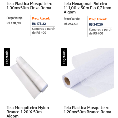
Tela Plastica Mosquiteiro
Tela Hexagonal Pinteiro
1,00mx50m Cinza Roma
1" 1,00 x 50m Fio 0,71mm
Algom
Preço Varejo
Preço Atacado
Preço Varejo
Preço Atacado
R$ 178,90
R$ 175,32
R$ 257,50
R$ 247,20
Compras a partir
Compras a partir
de
R$ 400
de
R$ 400
Esgotado
Esgotado
Tela Mosquiteiro Nylon
Tela Plastica Mosquiteiro
Branco 1,20 X 50m
1,20mx50m Branco Roma
Algom