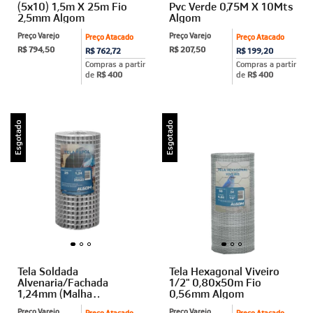
(5x10) 1,5m X 25m Fio
Pvc Verde 0,75M X 10Mts
2,5mm Algom
Algom
Preço Varejo
Preço Varejo
Preço Atacado
Preço Atacado
R$ 794,50
R$ 207,50
R$ 762,72
R$ 199,20
Compras a partir
Compras a partir
de
R$ 400
de
R$ 400
Esgotado
Esgotado
Tela Soldada
Tela Hexagonal Viveiro
Alvenaria/Fachada
1/2" 0,80x50m Fio
1,24mm (Malha
0,56mm Algom
2,5x2,5cm) 1m X 25m
Preço Varejo
Preço Varejo
Preço Atacado
Preço Atacado