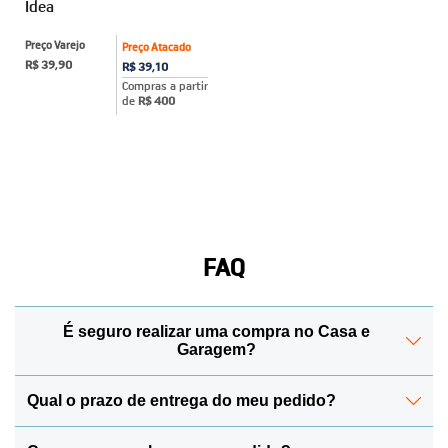
Idea
Preço Varejo
Preço Atacado
R$ 39,90
R$ 39,10
Compras a partir
de
R$ 400
FAQ
É seguro realizar uma compra no Casa e
Garagem?
Qual o prazo de entrega do meu pedido?
Sim! Para manter todos os seus dados protegidos, a
Casa e Garagem conta com o Certificado de Segurança