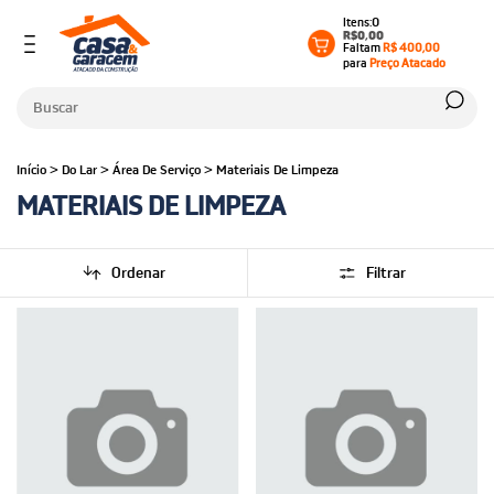
0
R$0,00
Faltam
R$ 400,00
para
Preço Atacado
Início
>
Do Lar
>
Área De Serviço
>
Materiais De Limpeza
MATERIAIS DE LIMPEZA
Ordenar
Filtrar