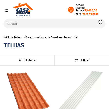
0
R$0,00
Faltam
R$ 400,00
para
Preço Atacado
Início
>
Telhas
>
Breadcrumbs.pvc
>
Breadcrumbs.colonial
TELHAS
Ordenar
Filtrar