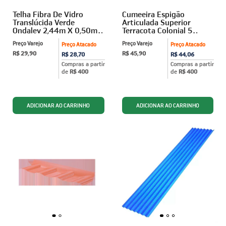
Telha Fibra De Vidro
Cumeeira Espigão
Translúcida Verde
Articulada Superior
Ondalev 2,44m X 0,50m
Terracota Colonial 5
Afort
Ondas Afort
Preço Varejo
Preço Varejo
Preço Atacado
Preço Atacado
R$ 29,90
R$ 45,90
R$ 28,70
R$ 44,06
Compras a partir
Compras a partir
de
R$ 400
de
R$ 400