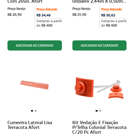
Com 20un. Afort
Ondalev 2,44m X 0,50m
Afort
Preço Varejo
Preço Varejo
Preço Atacado
Preço Atacado
R$ 35,90
R$ 31,90
R$ 34,46
R$ 30,62
Compras a partir
Compras a partir
de
R$ 400
de
R$ 400
Cumeeira Lateral Lisa
Kit Vedação E Fixação
Terracota Afort
P/Telha Colonial Terracota
C/20 Pç Afort