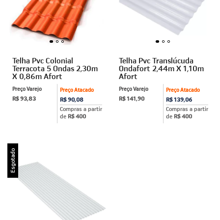
Telha Pvc Colonial
Telha Pvc Translúcuda
Terracota 5 Ondas 2,30m
Ondafort 2,44m X 1,10m
X 0,86m Afort
Afort
Preço Varejo
Preço Varejo
Preço Atacado
Preço Atacado
R$ 93,83
R$ 141,90
R$ 90,08
R$ 139,06
Compras a partir
Compras a partir
de
R$ 400
de
R$ 400
Esgotado