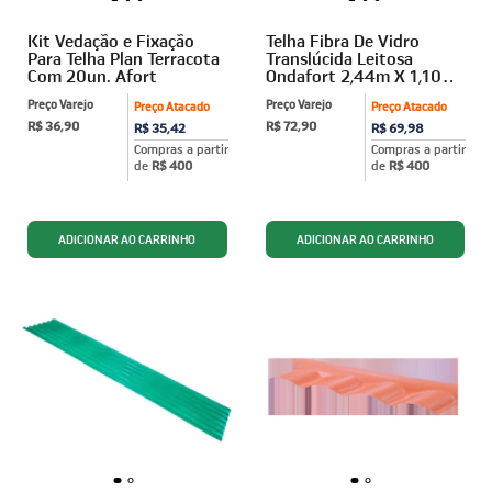
Kit Vedação e Fixação
Telha Fibra De Vidro
Para Telha Plan Terracota
Translúcida Leitosa
Com 20un. Afort
Ondafort 2,44m X 1,10m
Afort
Preço Varejo
Preço Varejo
Preço Atacado
Preço Atacado
R$ 36,90
R$ 72,90
R$ 35,42
R$ 69,98
Compras a partir
Compras a partir
de
R$ 400
de
R$ 400