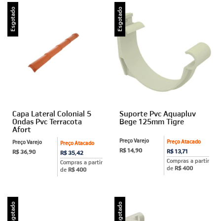
Esgotado
Esgotado
Capa Lateral Colonial 5
Suporte Pvc Aquapluv
Ondas Pvc Terracota
Bege 125mm Tigre
Afort
Preço Varejo
Preço Atacado
Preço Varejo
Preço Atacado
R$ 14,90
R$ 13,71
R$ 36,90
R$ 35,42
Compras a partir
Compras a partir
de
R$ 400
de
R$ 400
Esgotado
Esgotado