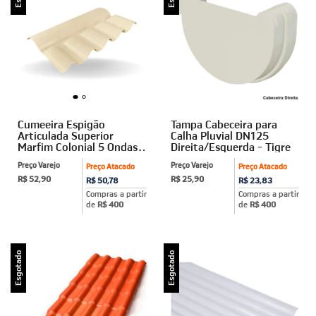
Cumeeira Espigão
Tampa Cabeceira para
Articulada Superior
Calha Pluvial DN125
Marfim Colonial 5 Ondas
Direita/Esquerda - Tigre
Afort
Preço Varejo
Preço Varejo
Preço Atacado
Preço Atacado
R$ 52,90
R$ 25,90
R$ 50,78
R$ 23,83
Compras a partir
Compras a partir
de
R$ 400
de
R$ 400
Esgotado
Esgotado