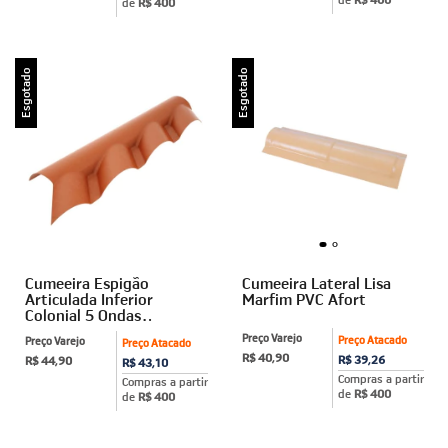
de
R$ 400
Esgotado
Esgotado
Cumeeira Espigão
Cumeeira Lateral Lisa
Articulada Inferior
Marfim PVC Afort
Colonial 5 Ondas
Terracota Afort
Preço Varejo
Preço Atacado
Preço Varejo
Preço Atacado
R$ 40,90
R$ 39,26
R$ 44,90
R$ 43,10
Compras a partir
Compras a partir
de
R$ 400
de
R$ 400