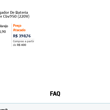
gador De Bateria
r Cbv950 (220V)
Preço
Varejo
Atacado
6,90
R$ 398,76
Compras a partir
de
R$ 400
FAQ