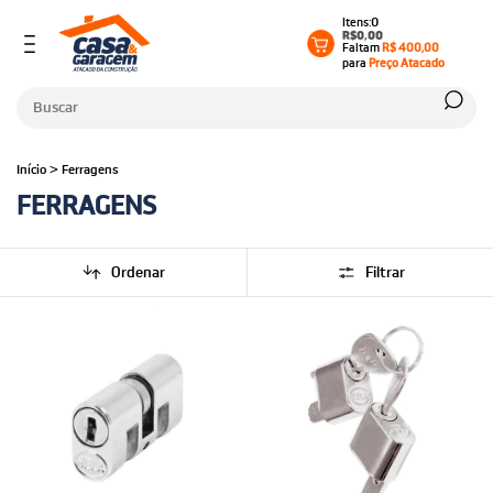
0
R$0,00
Faltam
R$ 400,00
para
Preço Atacado
Início
>
Ferragens
FERRAGENS
Ordenar
Filtrar