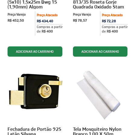
(5x10) 1,5x25m Bwg 15
813/35 Roseta Gorje
(1,90mm) Algom
Quadrada Oxidado Stam
Preço Varejo
Preço Varejo
Preço Atacado
Preço Atacado
R$ 452,50
R$ 78,57
R$ 434,40
R$ 72,28
Compras a partir
Compras a partir
de
R$ 400
de
R$ 400
Fechadura de Portão 925
Tela Mosquiteiro Nylon
Latão Silvana
Branco 1,00 X 50m