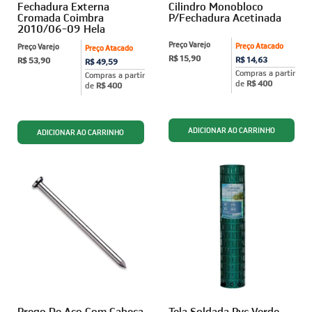
Fechadura Externa
Cilindro Monobloco
Cromada Coimbra
P/Fechadura Acetinada
2010/06-09 Hela
Preço Varejo
Preço Atacado
Preço Varejo
Preço Atacado
R$ 15,90
R$ 14,63
R$ 53,90
R$ 49,59
Compras a partir
Compras a partir
de
R$ 400
de
R$ 400
Prego De Aço Com Cabeça
Tela Soldada Pvc Verde