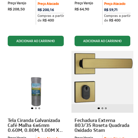
Preço Varejo
Preço Varejo
Preço Atacado
Preço Atacado
R$ 208,50
R$ 64,90
R$ 200,16
R$ 59,71
Compras a partir
Compras a partir
de
R$ 400
de
R$ 400
Tela Ciranda Galvanizada
Fechadura Externa
Café Malha 6x6mm
803/35 Roseta Quadrada
0.60M, 0.80M, 1.00M X
Oxidado Stam
12,5M FIO 0,56mm Algom