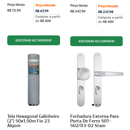
Preço Varejo
Preço Atacado
Preço Varejo
Preço Atacado
R$ 73,90
R$ 67,99
R$ 247,90
R$ 237,98
Compras a partir
Compras a partir
de
R$ 400
de
R$ 400
Tela Hexagonal Galinheiro
Fechadura Externa Para
(2") 50x1,50m Fio 23
Porta De Ferro 501-
Algom
502/03-02 Stam