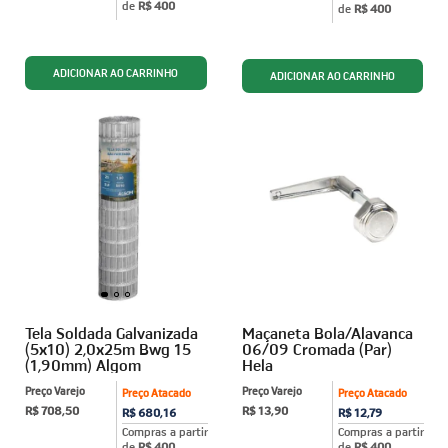
de
R$ 400
de
R$ 400
Tela Soldada Galvanizada
Maçaneta Bola/Alavanca
(5x10) 2,0x25m Bwg 15
06/09 Cromada (Par)
(1,90mm) Algom
Hela
Preço Varejo
Preço Varejo
Preço Atacado
Preço Atacado
R$ 708,50
R$ 13,90
R$ 680,16
R$ 12,79
Compras a partir
Compras a partir
de
R$ 400
de
R$ 400