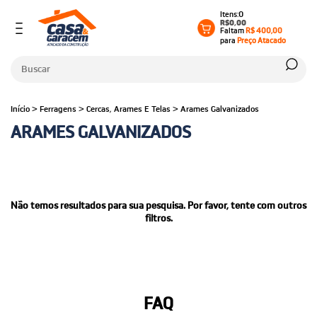
0
R$0,00
Faltam
R$ 400,00
para
Preço Atacado
Início
>
Ferragens
>
Cercas, Arames E Telas
>
Arames Galvanizados
ARAMES GALVANIZADOS
Não temos resultados para sua pesquisa. Por favor, tente com outros
filtros.
FAQ