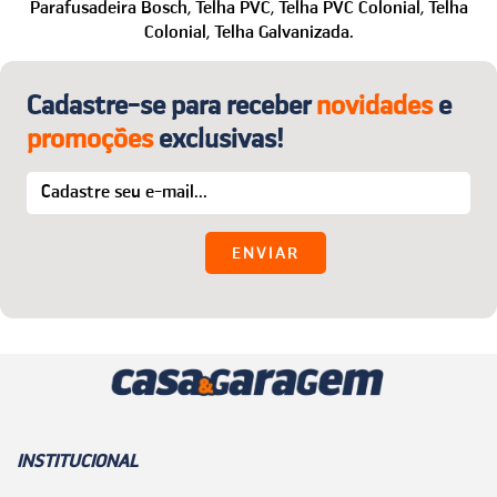
WhatsApp: (24) 99850-1622
Parafusadeira Bosch,
Telha PVC,
Telha PVC Colonial,
Telha
Colonial,
Telha Galvanizada.
E-mail:
sac@casaegaragem.com.br
Cadastre-se para receber
novidades
e
promoções
exclusivas!
INSTITUCIONAL