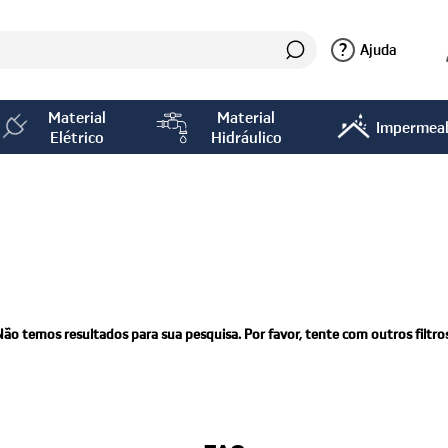
?
Ajuda
Material
Material
Impermeab
Elétrico
Hidráulico
Não temos resultados para sua pesquisa. Por favor, tente com outros filtros