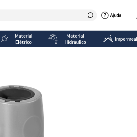
?
Ajuda
Material
Material
Impermeab
Elétrico
Hidráulico
s