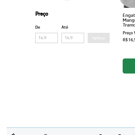
Preço
Engat
Mangu
Tramo
De
Até
Preço 
Aplicar
R$ 16,