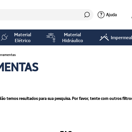
?
Ajuda
Material
Material
Impermeab
Elétrico
Hidráulico
erramentas
MENTAS
Não temos resultados para sua pesquisa. Por favor, tente com outros filtros