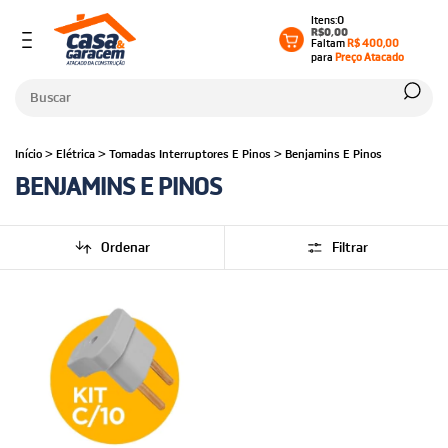
0
R$0,00
Faltam
R$ 400,00
para
Preço Atacado
Início
>
Elétrica
>
Tomadas Interruptores E Pinos
>
Benjamins E Pinos
BENJAMINS E PINOS
Ordenar
Filtrar