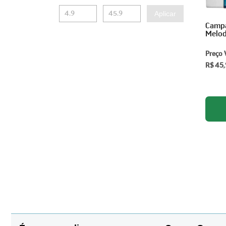
Aplicar
Campa
Melod
Preço 
R$ 45