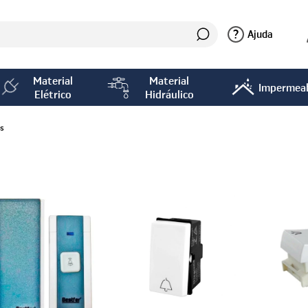
?
Ajuda
Material
Material
Impermeab
Elétrico
Hidráulico
s