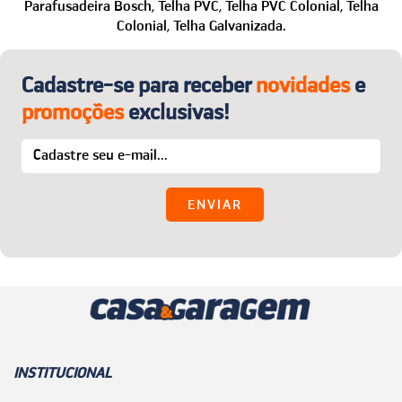
WhatsApp: (24) 99850-1622
Parafusadeira Bosch,
Telha PVC,
Telha PVC Colonial,
Telha
Colonial,
Telha Galvanizada.
E-mail:
sac@casaegaragem.com.br
Cadastre-se para receber
novidades
e
promoções
exclusivas!
INSTITUCIONAL