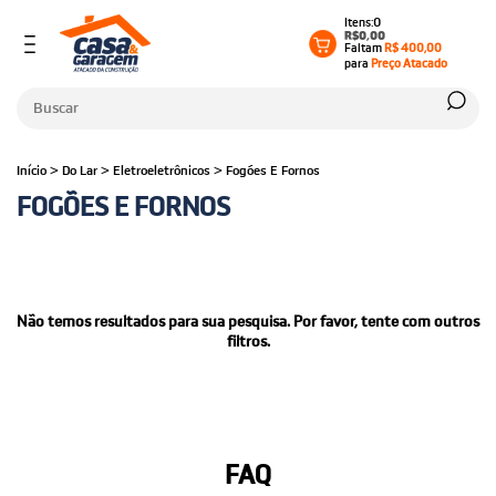
0
R$0,00
Faltam
R$ 400,00
para
Preço Atacado
Início
>
Do Lar
>
Eletroeletrônicos
>
Fogões E Fornos
FOGÕES E FORNOS
Não temos resultados para sua pesquisa. Por favor, tente com outros
filtros.
FAQ