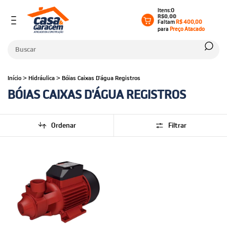
0
R$0,00
Faltam
R$ 400,00
para
Preço Atacado
Início
>
Hidráulica
>
Bóias Caixas D'água Registros
BÓIAS CAIXAS D'ÁGUA REGISTROS
Ordenar
Filtrar