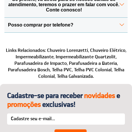
Para acompanhar seu pedido, acesse sua conta na loja
atendimento, teremos o prazer em falar com você.
detalhes, acesse o menu Política de Privacidade e
visualizar as formas de envio disponíveis e o prazo de
com e-mail e senha. Lá você encontra todas as
Conte conosco!
Segurança.
cada uma delas.
informações de andamento. Também enviamos e-mail
Sendo assim, você pode ficar tranquilo para realizar
a cada atualização de status para mantê-lo informado.
Posso comprar por telefone?
Para realizar a troca ou devolução é simples e rápido:
suas compras com total segurança.
Se preferir, fale direto com nossos canais de
entre em contato por um de nossos canais e solicite a
atendimento. Conte conosco!
troca/devolução. Em seguida, enviaremos todas as
Com certeza! Se preferir ou tiver algum problema no
instruções necessárias.
site, fale com a gente que auxiliamos na finalização da
Links Relacionados:
Chuveiro Lorenzetti,
Chuveiro Elétrico,
O melhor:
a primeira troca é por nossa conta! Para
compra e no que mais precisar.
Impermeabilizante,
Impermeabilizante Quartzolit,
detalhes, acesse o menu “Trocas e Devoluções”.
Telefone: (24) 2221-2353
Parafusadeira de Impacto,
Parafusadeira a Bateria,
WhatsApp: (24) 99850-1622
Parafusadeira Bosch,
Telha PVC,
Telha PVC Colonial,
Telha
Colonial,
Telha Galvanizada.
E-mail:
sac@casaegaragem.com.br
Cadastre-se para receber
novidades
e
promoções
exclusivas!