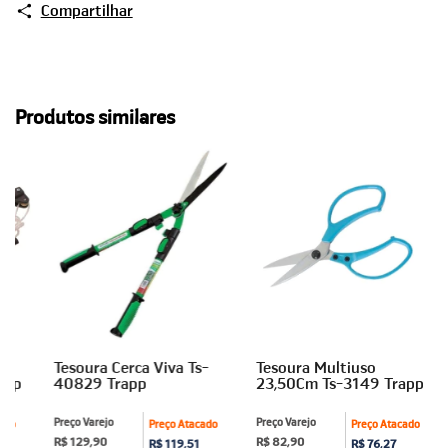
Compartilhar
Produtos similares
/
Tesoura Cerca Viva Ts-
Tesoura Multiuso
app
40829 Trapp
23,50Cm Ts-3149 Trapp
Preço Varejo
Preço Varejo
ado
Preço Atacado
Preço Atacado
R$ 129,90
R$ 82,90
R$ 119,51
R$ 76,27