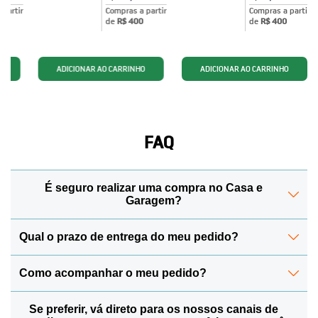
partir
Compras a partir
Compras a partir
de
R$ 400
de
R$ 400
FAQ
É seguro realizar uma compra no Casa e
Garagem?
Qual o prazo de entrega do meu pedido?
Sim! Para manter todos os seus dados protegidos, a
Casa e Garagem conta com o Certificado de Segurança
SSL, o mesmo utilizado pelos Bancos, que garante que
Como acompanhar o meu pedido?
O prazo de entrega pode variar de acordo com a região
todos os seus dados pessoais, endereço e dados de
e o tipo de envio escolhido. Na página do produto ou
cartão de crédito jamais sejam divulgados. Para mais
no carrinho de compras, informe o seu CEP para
Se preferir, vá direto para os nossos canais de
Para acompanhar seu pedido, acesse sua conta na loja