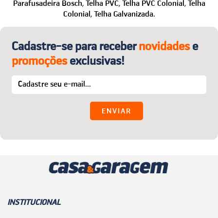
WhatsApp: (24) 99850-1622
Parafusadeira Bosch,
Telha PVC,
Telha PVC Colonial,
Telha
Colonial,
Telha Galvanizada.
E-mail:
sac@casaegaragem.com.br
Cadastre-se para receber
novidades
e
promoções
exclusivas!
INSTITUCIONAL