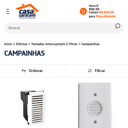
0
R$0,00
Faltam
R$ 400,00
para
Preço Atacado
Início
>
Elétrica
>
Tomadas Interruptores E Pinos
>
Campainhas
CAMPAINHAS
Ordenar
Filtrar