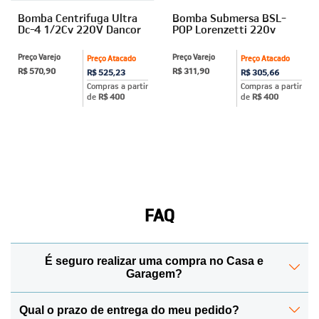
Bomba Centrifuga Ultra
Bomba Submersa BSL-
Dc-4 1/2Cv 220V Dancor
POP Lorenzetti 220v
Preço Varejo
Preço Varejo
Preço Atacado
Preço Atacado
R$ 570,90
R$ 311,90
R$ 525,23
R$ 305,66
Compras a partir
Compras a partir
de
R$ 400
de
R$ 400
FAQ
É seguro realizar uma compra no Casa e
Garagem?
Qual o prazo de entrega do meu pedido?
Sim! Para manter todos os seus dados protegidos, a