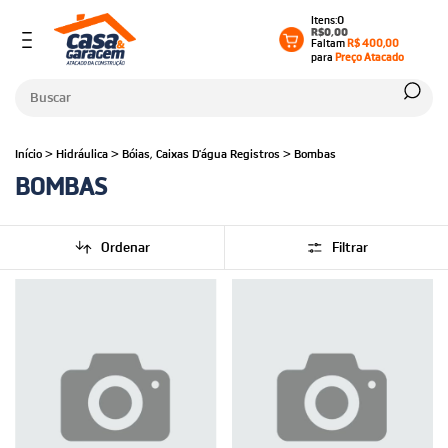
0
R$0,00
Faltam
R$ 400,00
para
Preço Atacado
Início
>
Hidráulica
>
Bóias, Caixas D'água Registros
>
Bombas
BOMBAS
Ordenar
Filtrar