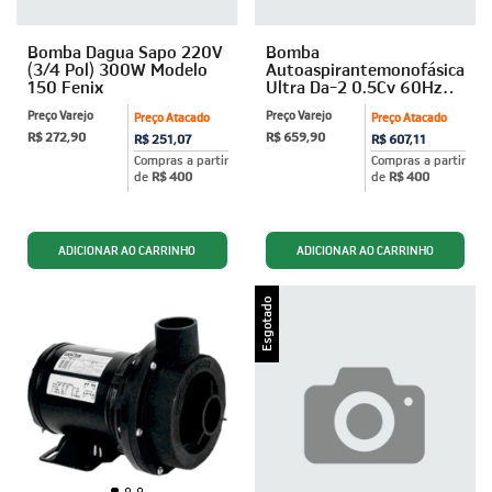
Bomba Dagua Sapo 220V
Bomba
(3/4 Pol) 300W Modelo
Autoaspirantemonofásica
150 Fenix
Ultra Da-2 0.5Cv 60Hz
220V Dancor
Preço Varejo
Preço Varejo
Preço Atacado
Preço Atacado
R$ 272,90
R$ 659,90
R$ 251,07
R$ 607,11
Compras a partir
Compras a partir
de
R$ 400
de
R$ 400
Esgotado