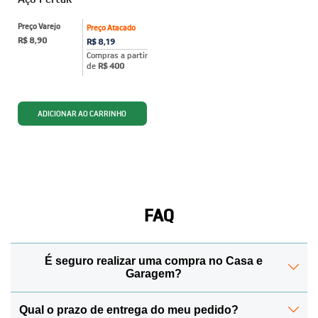
Preço Varejo
Preço Atacado
R$ 8,90
R$ 8,19
Compras a partir
de
R$ 400
FAQ
É seguro realizar uma compra no Casa e
Garagem?
Qual o prazo de entrega do meu pedido?
Sim! Para manter todos os seus dados protegidos, a