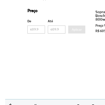
Preço
Sopra
Bosch
800w
De
Até
Preço 
Aplicar
R$ 60