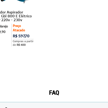
dor Aspirador
 Gbl 800 E Elétrico
 220v - 230v
Preço
Varejo
Atacado
9,90
R$ 597,70
Compras a partir
de
R$ 400
FAQ