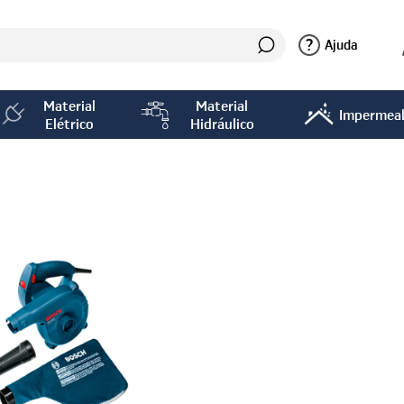
?
Ajuda
Material
Material
Impermeab
Elétrico
Hidráulico