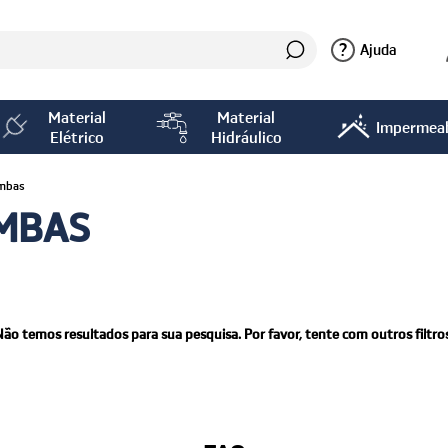
?
Ajuda
Material
Material
Impermeab
Elétrico
Hidráulico
ambas
AMBAS
Não temos resultados para sua pesquisa. Por favor, tente com outros filtros