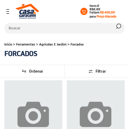
0
R$0,00
Faltam
R$ 400,00
para
Preço Atacado
Início
>
Ferramentas
>
Agrícolas E Jardim
>
Forcados
FORCADOS
Ordenar
Filtrar