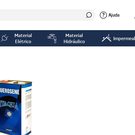
?
Ajuda
Material
Material
Impermeab
Elétrico
Hidráulico