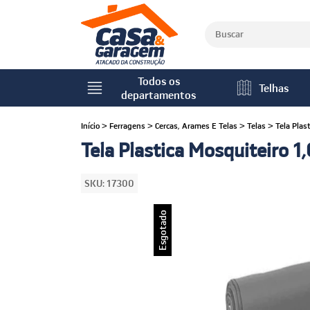
Todos os
Telhas
departamentos
Início
>
Ferragens
>
Cercas, Arames E Telas
>
Telas
>
Tela Pla
Tela Plastica Mosquiteiro
SKU:
17300
Esgotado