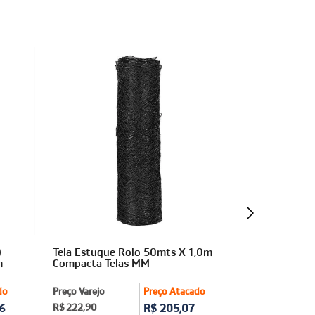
)
Tela Estuque Rolo 50mts X 1,0m
Tela Plástic
m
Compacta Telas MM
Preto Algom
do
Preço Varejo
Preço Atacado
Preço Varejo
6
R$ 222,90
R$ 205,07
R$ 161,90