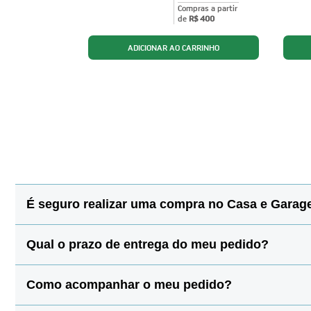
ras a partir
Compras a partir
$ 400
de
R$ 400
É seguro realizar uma compra no Casa e Gara
Sim! Para manter todos os seus dados protegidos, a Casa 
Qual o prazo de entrega do meu pedido?
dados pessoais, endereço e dados de cartão de crédito jama
Sendo assim, você pode ficar tranquilo para realizar suas
O prazo de entrega pode variar de acordo com a região e o
Como acompanhar o meu pedido?
envio disponíveis e o prazo de cada uma delas.