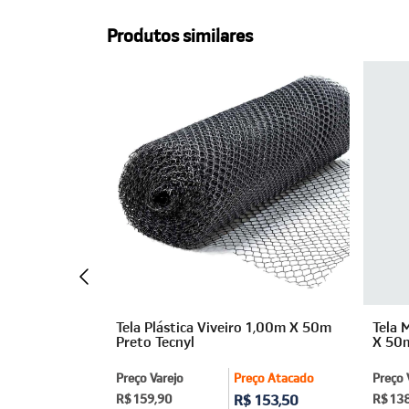
Produtos similares
irão (3")
Tela Plástica Viveiro 1,00m X 50m
Tela 
m Algom
Preto Tecnyl
X 50m
ço Atacado
Preço Varejo
Preço Atacado
Preço 
499,10
R$ 159,90
R$ 153,50
R$ 13