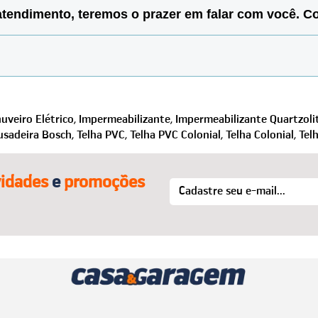
 e-mail e senha. Lá você encontra todas as informações de and
e atendimento, teremos o prazer em falar com você. 
 Conte conosco!
re em contato por um de nossos canais e solicite a troca/devoluç
s, acesse o menu “Trocas e Devoluções”.
fale com a gente que auxiliamos na finalização da compra e no qu
uveiro Elétrico,
Impermeabilizante,
Impermeabilizante Quartzolit
usadeira Bosch,
Telha PVC,
Telha PVC Colonial,
Telha Colonial,
Tel
idades
e
promoções