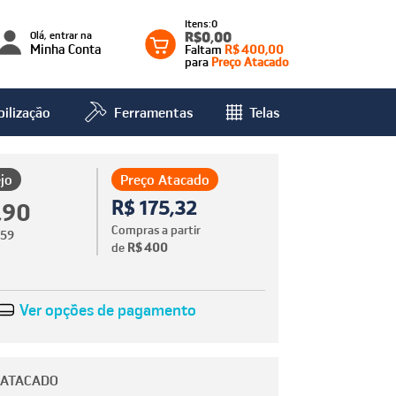
0
Olá, entrar na
R$0,00
Minha Conta
Faltam
R$ 400,00
para
Preço Atacado
ilização
Ferramentas
Telas
jo
Preço Atacado
R$ 175,32
,90
Compras a partir
,59
de
R$ 400
Ver opções de pagamento
 ATACADO