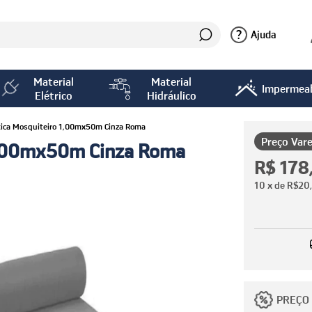
?
Ajuda
Material
Material
Impermeab
Elétrico
Hidráulico
stica Mosquiteiro 1,00mx50m Cinza Roma
Preço Vare
 1,00mx50m Cinza Roma
R$ 178
10
x de
R$20
PREÇO