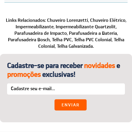
entre em contato por um de nossos canais e solicite a
atendimento. Conte conosco!
troca/devolução. Em seguida, enviaremos todas as
Com certeza! Se preferir ou tiver algum problema no
instruções necessárias.
site, fale com a gente que auxiliamos na finalização da
Links Relacionados:
Chuveiro Lorenzetti,
Chuveiro Elétrico,
O melhor:
a primeira troca é por nossa conta! Para
compra e no que mais precisar.
Impermeabilizante,
Impermeabilizante Quartzolit,
detalhes, acesse o menu “Trocas e Devoluções”.
Telefone: (24) 2221-2353
Parafusadeira de Impacto,
Parafusadeira a Bateria,
WhatsApp: (24) 99850-1622
Parafusadeira Bosch,
Telha PVC,
Telha PVC Colonial,
Telha
Colonial,
Telha Galvanizada.
E-mail:
sac@casaegaragem.com.br
Cadastre-se para receber
novidades
e
promoções
exclusivas!