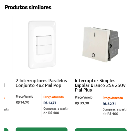
Produtos similares
2 Interruptores Paralelos
Interruptor Simples
ial
Conjunto 4x2 Pial Pop
Bipolar Branco 25a 250v
Pial Plus
Preço Varejo
Preço Atacado
Preço Varejo
ado
Preço Atacado
R$ 14,90
R$ 13,71
R$ 89,90
R$ 82,71
Compras a partir
partir
Compras a partir
de
R$ 400
de
R$ 400