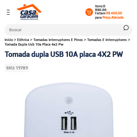
0
R$0,00
Faltam
R$ 400,00
para
Preço Atacado
Início
>
Elétrica
>
Tomadas Interruptores E Pinos
>
Tomadas E Interruptores
>
Tomada Dupla Usb 10a Placa 4x2 Pw
Tomada dupla USB 10A placa 4X2 PW
SKU:
19789