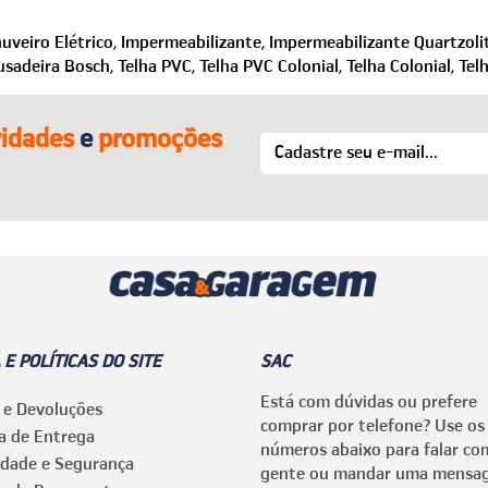
fale com a gente que auxiliamos na finalização da compra e no qu
uveiro Elétrico,
Impermeabilizante,
Impermeabilizante Quartzolit
usadeira Bosch,
Telha PVC,
Telha PVC Colonial,
Telha Colonial,
Tel
idades
e
promoções
 E POLÍTICAS DO SITE
SAC
Está com dúvidas ou prefere
 e Devoluções
comprar por telefone? Use os
ca de Entrega
números abaixo para falar co
idade e Segurança
gente ou mandar uma mensa