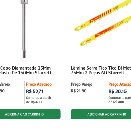
a Copo Diamantada 25Mm
Lâmina Serra Tico Tico Bi Met
Haste De 150Mm Starrett
75Mm 2 Peças 6D Starrett
Varejo
Preço Atacado
Preço Varejo
Preço Ataca
,90
R$ 59,71
R$ 21,90
R$ 20,15
Compras a partir
Compras a part
de
R$ 400
de
R$ 400