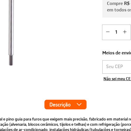
Compre
R$
em todos os
Meios de envi
Entregas para o
Não sei meu C
Descrição
e pino guia para furos que exigem mais precisão, fabricado em material re
ção (alvenaria, blocos cerâmicos, tijolos e telhas) e com refrigeração (porc
alações de ar-condicionado, instalações hidráulicas (tubulações e torneiras) e