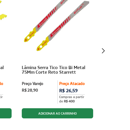
al
Lâmina Serra Tico Tico Bi Metal
Serra Manual
75Mm Corte Reto Starrett
Caixa com 10
do
Preço Varejo
Preço Atacado
Preço Varejo
R$ 28,90
R$ 26,59
R$ 115,90
ir
Compras a partir
de
R$ 400