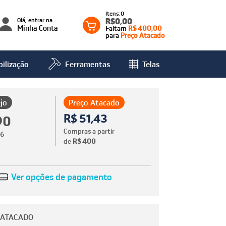
0
Olá, entrar na
R$0,00
Minha Conta
Faltam
R$ 400,00
para
Preço Atacado
ilização
Ferramentas
Telas
jo
Preço Atacado
R$ 51,43
90
Compras a partir
66
de
R$ 400
Ver opções de pagamento
 ATACADO