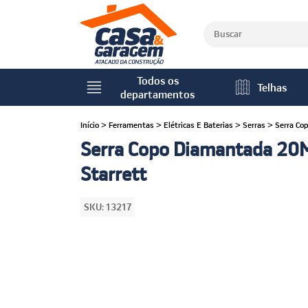
Todos os
Telhas
departamentos
Início
>
Ferramentas
>
Elétricas E Baterias
>
Serras
>
Serra Co
Serra Copo Diamantada 2
Starrett
SKU:
13217