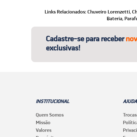
Com certeza! Se preferir ou tiver algum problema no site, 
Telefone: (24) 2221-2353
Links Relacionados:
Chuveiro Lorenzetti,
Ch
WhatsApp: (24) 99850-1622
Bateria,
Paraf
E-mail:
sac@casaegaragem.com.br
Cadastre-se para receber
nov
exclusivas!
INSTITUCIONAL
AJUDA
Quem Somos
Trocas
Missão
Políti
Valores
Privac