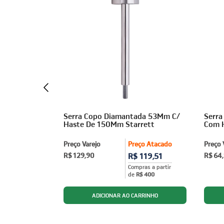
o Bi Metal
Serra Copo Diamantada 53Mm C/
Serr
rett
Haste De 150Mm Starrett
Com 
ço Atacado
Preço Varejo
Preço Atacado
Preço 
14,63
R$ 129,90
R$ 119,51
R$ 64
ras a partir
Compras a partir
$ 400
de
R$ 400