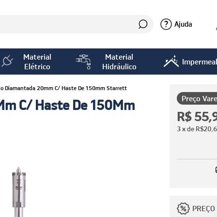
?
Ajuda
Material
Material
Impermeab
Elétrico
Hidráulico
po Diamantada 20mm C/ Haste De 150mm Starrett
Preço Vare
0Mm C/ Haste De 150Mm
R$ 55,
3
x de
R$20,
PREÇO