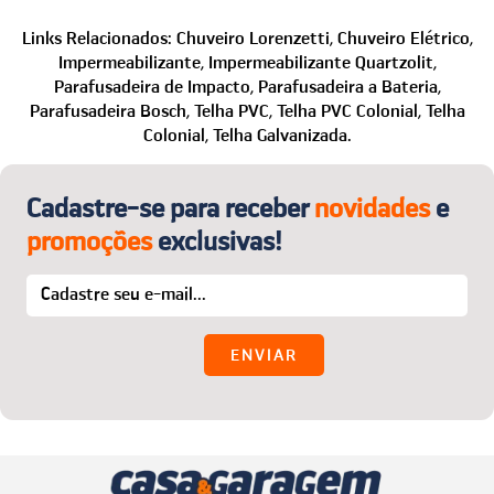
troca/devolução. Em seguida, enviaremos todas as
Com certeza! Se preferir ou tiver algum problema no
instruções necessárias.
site, fale com a gente que auxiliamos na finalização da
Links Relacionados:
Chuveiro Lorenzetti,
Chuveiro Elétrico,
O melhor:
a primeira troca é por nossa conta! Para
compra e no que mais precisar.
Impermeabilizante,
Impermeabilizante Quartzolit,
detalhes, acesse o menu “Trocas e Devoluções”.
Telefone: (24) 2221-2353
Parafusadeira de Impacto,
Parafusadeira a Bateria,
WhatsApp: (24) 99850-1622
Parafusadeira Bosch,
Telha PVC,
Telha PVC Colonial,
Telha
Colonial,
Telha Galvanizada.
E-mail:
sac@casaegaragem.com.br
Cadastre-se para receber
novidades
e
promoções
exclusivas!