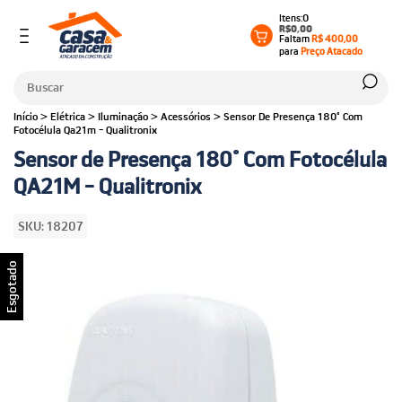
0
R$0,00
Faltam
R$ 400,00
para
Preço Atacado
Início
>
Elétrica
>
Iluminação
>
Acessórios
>
Sensor De Presença 180° Com
Fotocélula Qa21m - Qualitronix
Sensor de Presença 180° Com Fotocélula
QA21M - Qualitronix
SKU:
18207
Esgotado