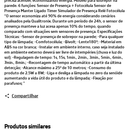
precisa acender, economizando energia. Modelo para sobrepor na
parede. 6 funções: Sensor de Presença + Fotocélula Sensor de
Presença Manter Ligado Timer Simulador de Presença Relé Fotocélula
*O sensor economiza até 90% de energia considerando cenários
analisados pela Qualitronix. Durante um período de 24h, o sensor de
presença manteve a luz acesa apenas 10% do tempo, quando
comparado com situações sem sensores de presença. Especificações
Técnicas: -Sensor de presença de sobrepor na parede; -Para qualquer
tipo de lâmpada; -Comfotocélula; -Bivolt; -Lente180º; -Material em
ABS na cor branca; -Instalar em ambiente interno, caso seja instalado
em ambiente externo deverá ser livre de intempéries (chuva e luz do
sol); -Regulagem de tempo: 1s, 15s, 1min., 2min., 3min., 5min., 6min.,
7min., 8min.; -Recontagem de tempo automático a partir da última
detecção; -Alcance máximo a 25º de 10 metros; -Consumo do
produto de 2.5W a 8W; -Liga e desliga a lâmpada no zero da senóide
aumentando a vida útil do produto e da lâmpada; -Fixação por
parafusos; "
Compartilhar
Produtos similares