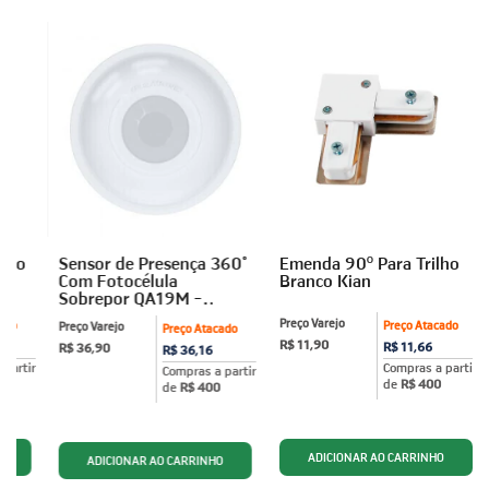
ilho
Sensor de Presença 360°
Emenda 90º Para Trilho
Com Fotocélula
Branco Kian
Sobrepor QA19M -
Qualitronix
Preço Varejo
ado
Preço Atacado
Preço Varejo
Preço Atacado
R$ 11,90
R$ 11,66
R$ 36,90
R$ 36,16
partir
Compras a partir
Compras a partir
de
R$ 400
de
R$ 400