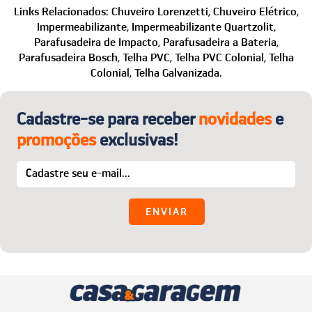
instruções necessárias.
site, fale com a gente que auxiliamos na finalização da
Links Relacionados:
Chuveiro Lorenzetti,
Chuveiro Elétrico,
O melhor:
a primeira troca é por nossa conta! Para
compra e no que mais precisar.
Impermeabilizante,
Impermeabilizante Quartzolit,
detalhes, acesse o menu “Trocas e Devoluções”.
Telefone: (24) 2221-2353
Parafusadeira de Impacto,
Parafusadeira a Bateria,
WhatsApp: (24) 99850-1622
Parafusadeira Bosch,
Telha PVC,
Telha PVC Colonial,
Telha
Colonial,
Telha Galvanizada.
E-mail:
sac@casaegaragem.com.br
Cadastre-se para receber
novidades
e
promoções
exclusivas!