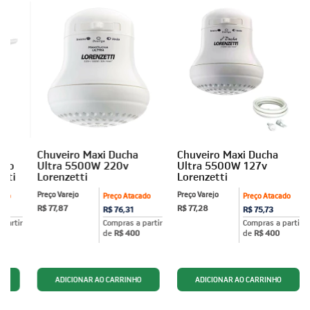
n
Chuveiro Maxi Ducha
Chuveiro Maxi Ducha
ico
Ultra 5500W 220v
Ultra 5500W 127v
tti
Lorenzetti
Lorenzetti
Preço Varejo
Preço Varejo
ado
Preço Atacado
Preço Atacado
R$ 77,87
R$ 77,28
R$ 76,31
R$ 75,73
partir
Compras a partir
Compras a partir
de
R$ 400
de
R$ 400