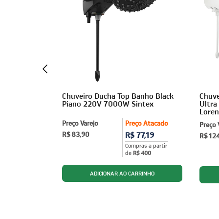
 Ultra 5500W
Chuveiro Ducha Top Banho Black
Chuve
Piano 220V 7000W Sintex
Ultra
Loren
ço Atacado
Preço Varejo
Preço Atacado
Preço 
75,73
R$ 83,90
R$ 77,19
R$ 12
ras a partir
Compras a partir
$ 400
de
R$ 400