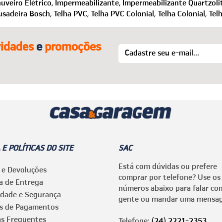
uveiro Elétrico,
Impermeabilizante,
Impermeabilizante Quartzolit
usadeira Bosch,
Telha PVC,
Telha PVC Colonial,
Telha Colonial,
Tel
idades
e
promoções
 E POLÍTICAS DO SITE
SAC
Está com dúvidas ou prefere
 e Devoluções
comprar por telefone? Use os
ca de Entrega
números abaixo para falar co
idade e Segurança
gente ou mandar uma mensa
s de Pagamentos
as Frequentes
Telefone:
(24) 2221-2353