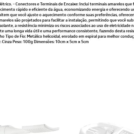
trico. - Conectores e Terminais de Encaixe: Inclui terminais amarelos que f
cimento rápido e eficiente da água, economizando energia e oferecendo um
item que você ajuste o aquecimento conforme suas preferências, oferece
amarelos são projetados para facilitar a instalação, permitindo que você sub
olante, a resistência minimiza os riscos associados ao uso de eletricidade
arante uma longa vida útil e uma performance consistente, fazendo desta res
o Tipo de Fio: Metálico helicoidal, enrolado em espiral para melhor conduçã
or: Cinza Peso: 100g Dimensões: 10cm x 5cm x 5cm