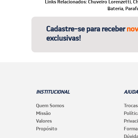
Links Relacionados:
Chuveiro Lorenzetti,
Ch
WhatsApp: (24) 99850-1622
Bateria,
Paraf
E-mail:
sac@casaegaragem.com.br
Cadastre-se para receber
nov
exclusivas!
INSTITUCIONAL
AJUDA
Quem Somos
Trocas
Missão
Políti
Valores
Privac
Propósito
Forma
Dúvid