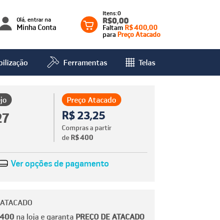
0
Olá, entrar na
R$0,00
Minha Conta
Faltam
R$ 400,00
para
Preço Atacado
ilização
Ferramentas
Telas
jo
Preço Atacado
R$ 23,25
27
Compras a partir
de
R$ 400
Ver opções de pagamento
 ATACADO
 400
na loja e garanta
PREÇO DE ATACADO