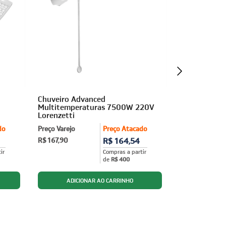
Chuveiro Advanced
Chuveiro Pre
Multitemperaturas 7500W 220V
Turbo 6800W
Lorenzetti
Preço Varejo
do
Preço Varejo
Preço Atacado
R$ 264,90
R$ 167,90
R$ 164,54
ir
Compras a partir
de
R$ 400