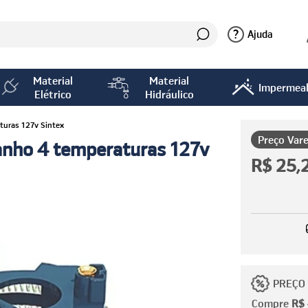
?
Ajuda
Material
Material
Impermeab
Elétrico
Hidráulico
turas 127v Sintex
Preço Vare
anho 4 temperaturas 127v
R$ 25,
PREÇO
Compre
R$