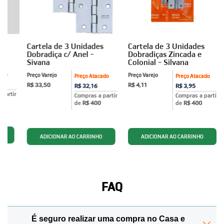
Cartela de 3 Unidades
Cartela de 3 Unidades
th
Dobradiça c/ Anel -
Dobradiças Zincada e
Sivana
Colonial - Silvana
ado
Preço Varejo
Preço Varejo
Preço Atacado
Preço Atacado
R$ 33,50
R$ 4,11
R$ 32,16
R$ 3,95
partir
Compras a partir
Compras a partir
de
R$ 400
de
R$ 400
FAQ
É seguro realizar uma compra no Casa e