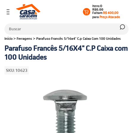
0
R$0,00
Faltam
R$ 400,00
para
Preço Atacado
Início
>
Ferragens
>
Parafuso Francês 5/16x4" C.p Caixa Com 100 Unidades
Parafuso Francês 5/16X4" C.P Caixa com
100 Unidades
SKU:
10623