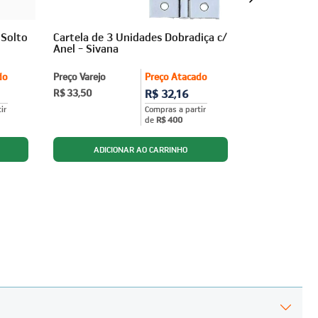
 Solto
Cartela de 3 Unidades Dobradiça c/
Dobradiça Pi
Anel - Sivana
Unidades) Lo
do
Preço Varejo
Preço Atacado
Preço Varejo
R$ 33,50
R$ 32,16
R$ 16,90
ir
Compras a partir
de
R$ 400