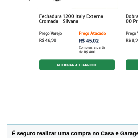
 Dobradiças
Fechadura 1200 Italy Externa
Dobra
ilvana
Cromada - Silvana
00 P
ço Atacado
Preço Varejo
Preço Atacado
Preço 
3,95
R$ 46,90
R$ 45,02
R$ 8,
ras a partir
Compras a partir
$ 400
de
R$ 400
É seguro realizar uma compra no Casa e Gara