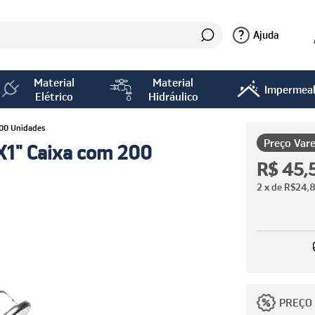
?
Ajuda
Material
Material
Impermeab
Elétrico
Hidráulico
200 Unidades
Preço Vare
X1" Caixa com 200
R$ 45,
2
x de
R$24,
PREÇO