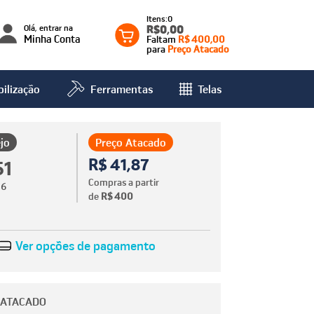
0
Olá, entrar na
R$0,00
Minha Conta
Faltam
R$ 400,00
para
Preço Atacado
ilização
Ferramentas
Telas
jo
Preço Atacado
R$ 41,87
51
Compras a partir
86
de
R$ 400
Ver opções de pagamento
 ATACADO