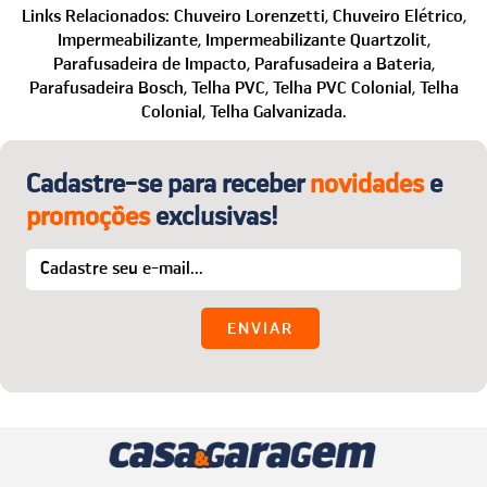
instruções necessárias.
site, fale com a gente que auxiliamos na finalização da
Links Relacionados:
Chuveiro Lorenzetti,
Chuveiro Elétrico,
O melhor:
a primeira troca é por nossa conta! Para
compra e no que mais precisar.
Impermeabilizante,
Impermeabilizante Quartzolit,
detalhes, acesse o menu “Trocas e Devoluções”.
Telefone: (24) 2221-2353
Parafusadeira de Impacto,
Parafusadeira a Bateria,
WhatsApp: (24) 99850-1622
Parafusadeira Bosch,
Telha PVC,
Telha PVC Colonial,
Telha
Colonial,
Telha Galvanizada.
E-mail:
sac@casaegaragem.com.br
Cadastre-se para receber
novidades
e
promoções
exclusivas!