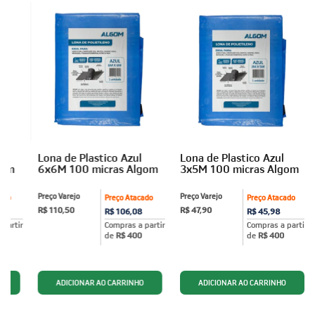
Lona de Plastico Azul
Lona de Plastico Azul
gom
6x6M 100 micras Algom
3x5M 100 micras Algom
Preço Varejo
Preço Varejo
ado
Preço Atacado
Preço Atacado
R$ 110,50
R$ 47,90
R$ 106,08
R$ 45,98
partir
Compras a partir
Compras a partir
de
R$ 400
de
R$ 400