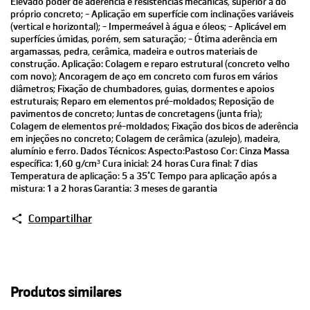
Elevado poder de aderência e resistências mecânicas, superior a do
próprio concreto; - Aplicação em superfície com inclinações variáveis
(vertical e horizontal); - Impermeável à água e óleos; - Aplicável em
superfícies úmidas, porém, sem saturação; - Ótima aderência em
argamassas, pedra, cerâmica, madeira e outros materiais de
construção. Aplicação: Colagem e reparo estrutural (concreto velho
com novo); Ancoragem de aço em concreto com furos em vários
diâmetros; Fixação de chumbadores, guias, dormentes e apoios
estruturais; Reparo em elementos pré-moldados; Reposição de
pavimentos de concreto; Juntas de concretagens (junta fria);
Colagem de elementos pré-moldados; Fixação dos bicos de aderência
em injeções no concreto; Colagem de cerâmica (azulejo), madeira,
alumínio e ferro. Dados Técnicos: Aspecto:Pastoso Cor: Cinza Massa
específica: 1,60 g/cm³ Cura inicial: 24 horas Cura final: 7 dias
Temperatura de aplicação: 5 a 35°C Tempo para aplicação após a
mistura: 1 a 2 horas Garantia: 3 meses de garantia
Compartilhar
Produtos similares