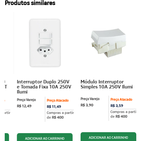
Produtos similares
ÃO
Interruptor Duplo 250V
Módulo Interruptor
P+T
e Tomada Fixa 10A 250V
Simples 10A 250V Ilumi
Ilumi
Preço Varejo
Preço Atacado
Preço Varejo
ado
Preço Atacado
R$ 3,90
R$ 3,59
R$ 12,49
R$ 11,49
Compras a partir
partir
Compras a partir
de
R$ 400
de
R$ 400