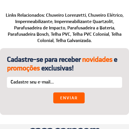
atendimento. Conte conosco!
troca/devolução. Em seguida, enviaremos todas as
Com certeza! Se preferir ou tiver algum problema no
instruções necessárias.
site, fale com a gente que auxiliamos na finalização da
Links Relacionados:
Chuveiro Lorenzetti,
Chuveiro Elétrico,
O melhor:
a primeira troca é por nossa conta! Para
compra e no que mais precisar.
Impermeabilizante,
Impermeabilizante Quartzolit,
detalhes, acesse o menu “Trocas e Devoluções”.
Telefone: (24) 2221-2353
Parafusadeira de Impacto,
Parafusadeira a Bateria,
WhatsApp: (24) 99850-1622
Parafusadeira Bosch,
Telha PVC,
Telha PVC Colonial,
Telha
Colonial,
Telha Galvanizada.
E-mail:
sac@casaegaragem.com.br
Cadastre-se para receber
novidades
e
promoções
exclusivas!