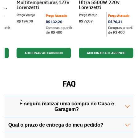
Multitemperaturas 127v
Ultra 5500W 220v
7500w
Lorenzetti
Lorenzetti
Preço Varejo
Preço Varejo
ado
Preço Atacado
Preço Atacado
R$ 134,90
R$ 77,87
4
R$ 132,20
R$ 76,31
partir
Compras a partir
Compras a partir
de
R$ 400
de
R$ 400
FAQ
É seguro realizar uma compra no Casa e
Garagem?
Qual o prazo de entrega do meu pedido?
Sim! Para manter todos os seus dados protegidos, a
Casa e Garagem conta com o Certificado de Segurança