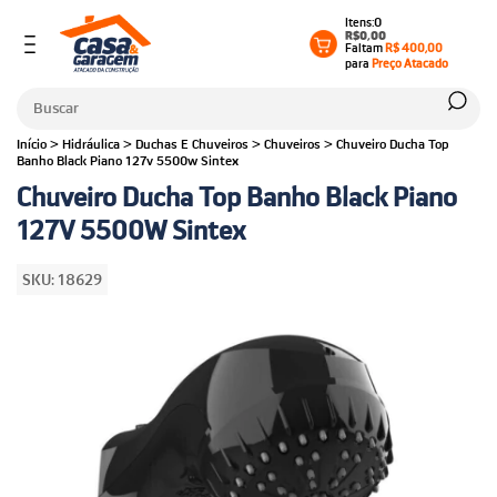
0
R$0,00
Faltam
R$ 400,00
para
Preço Atacado
Início
>
Hidráulica
>
Duchas E Chuveiros
>
Chuveiros
>
Chuveiro Ducha Top
Banho Black Piano 127v 5500w Sintex
Chuveiro Ducha Top Banho Black Piano
127V 5500W Sintex
SKU:
18629