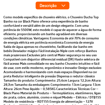
Descrição
Como modelo específico de chuveiro elétrico, o Chuveiro Ducha Top
Banho na cor Black Piano oferece uma experiência de banho
confortável e versátil além de um design elegante. Com uma
potência de 5500W, este modelo é capaz de aquecer a água de forma
eficiente, proporcionando um banho agradável em diversas
condições climáticas. Vantagens: Economia de até 70% de consumo
de energia elétrica em potência econômica Economia de energia
Saída de água apenas no chuveirinho, facilitando dar banho em
bebês Desviador mágico Fácil instalação Niple com reforço Banhos
mais prazerosos Exclusivo jato central Maior segurança no seu uso
Compatível com disjuntor diferencial residual (DR) Haste seletora de
fácil acesso Mais comodidade no seu banho Chuveiro intuitivo e fácil
de usar, com estilo moderno, ergonômico e inovador Design exclusivo
Acomodando e harmonizando com mais espaços Disponível na cor
preta Redutor inteligente de pressão Dispensa o redutor clássico
Tamanho do produto: Comprimento: 25,6cm Largura: 12,2cm Altura:
28,7cm Tamanho da embalagem: Comprimento: 13cm Largura: 13cm
Altura: 26cm Peso liquido – 0,585KG Características Técnicas: Cor –
Black Piano Material do Produto – Termoplásticos, elastômeros, ligas
de: prata, cobre, alumínio, cromo e níquel Modelo – Elétrico / DTB155
Modelo de resistência – RDT155 Energia de alimentação – 127V