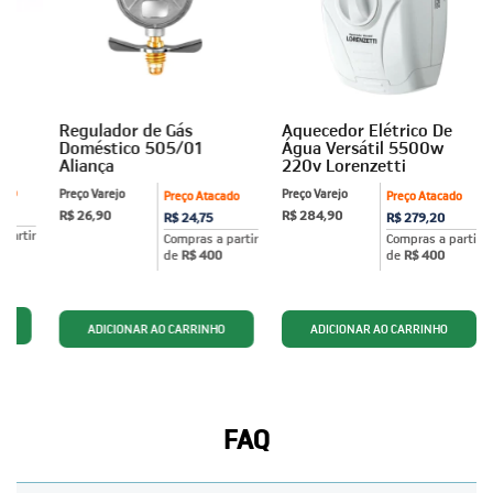
Regulador de Gás
Aquecedor Elétrico De
Doméstico 505/01
Água Versátil 5500w
Aliança
220v Lorenzetti
ado
Preço Varejo
Preço Varejo
Preço Atacado
Preço Atacado
R$ 26,90
R$ 284,90
R$ 24,75
R$ 279,20
partir
Compras a partir
Compras a partir
de
R$ 400
de
R$ 400
FAQ