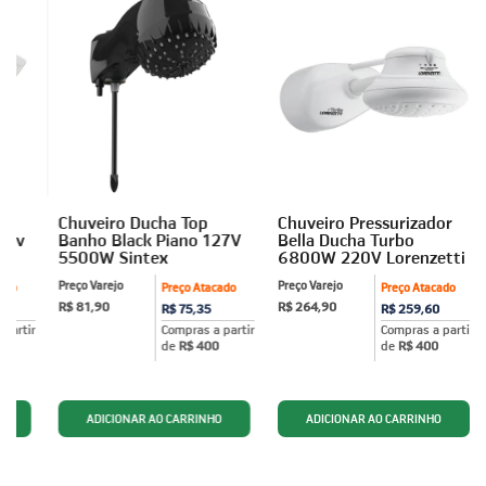
ra
Chuveiro Ducha Top
Chuveiro Pressurizador
27v
Banho Black Piano 127V
Bella Ducha Turbo
5500W Sintex
6800W 220V Lorenzetti
Preço Varejo
Preço Varejo
ado
Preço Atacado
Preço Atacado
R$ 81,90
R$ 264,90
R$ 75,35
R$ 259,60
partir
Compras a partir
Compras a partir
de
R$ 400
de
R$ 400