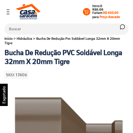
0
R$0,00
Faltam
R$ 400,00
para
Preço Atacado
Início
>
Hidráulica
>
Bucha De Redução Pvc Soldável Longa 32mm X 20mm
Tigre
Bucha De Redução PVC Soldável Longa
32mm X 20mm Tigre
SKU:
17406
Esgotado