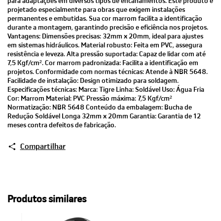
para adaptações em diversos tipos de encanamentos. Este produto é
projetado especialmente para obras que exigem instalações
permanentes e embutidas. Sua cor marrom facilita a identificação
durante a montagem, garantindo precisão e eficiência nos projetos.
Vantagens: Dimensões precisas: 32mm x 20mm, ideal para ajustes
em sistemas hidráulicos. Material robusto: Feita em PVC, assegura
resistência e leveza. Alta pressão suportada: Capaz de lidar com até
7,5 Kgf/cm². Cor marrom padronizada: Facilita a identificação em
projetos. Conformidade com normas técnicas: Atende à NBR 5648.
Facilidade de instalação: Design otimizado para soldagem.
Especificações técnicas: Marca: Tigre Linha: Soldável Uso: Água Fria
Cor: Marrom Material: PVC Pressão máxima: 7,5 Kgf/cm²
Normatização: NBR 5648 Conteúdo da embalagem: Bucha de
Redução Soldável Longa 32mm x 20mm Garantia: Garantia de 12
meses contra defeitos de fabricação.
Compartilhar
Produtos similares