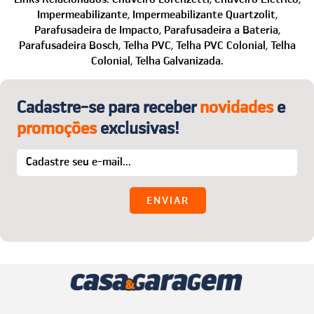
O melhor:
a primeira troca é por nossa conta! Para
compra e no que mais precisar.
Impermeabilizante,
Impermeabilizante Quartzolit,
detalhes, acesse o menu “Trocas e Devoluções”.
Telefone: (24) 2221-2353
Parafusadeira de Impacto,
Parafusadeira a Bateria,
WhatsApp: (24) 99850-1622
Parafusadeira Bosch,
Telha PVC,
Telha PVC Colonial,
Telha
Colonial,
Telha Galvanizada.
E-mail:
sac@casaegaragem.com.br
Cadastre-se para receber
novidades
e
promoções
exclusivas!